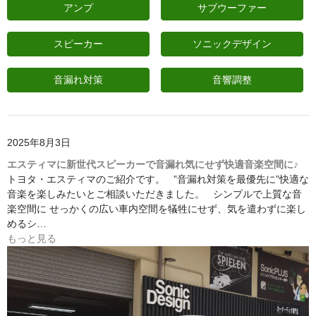
アンプ
サブウーファー
日産
スピーカー
ソニックデザイン
スバル
アクセス
音漏れ対策
音響調整
お問い合わせ
2025年8月3日
エスティマに新世代スピーカーで音漏れ気にせず快適音楽空間に♪
トヨタ・エスティマのご紹介です。 ”音漏れ対策を最優先に”快適な
音楽を楽しみたいとご相談いただきました。 シンプルで上質な音
楽空間に せっかくの広い車内空間を犠牲にせず、気を遣わずに楽し
めるシ…
もっと見る