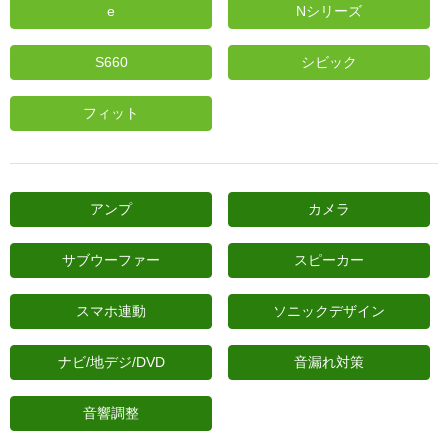
e
Nシリーズ
日産
S660
シビック
スバル
アクセス
フィット
お問い合わせ
アンプ
カメラ
サブウーファー
スピーカー
スマホ連動
ソニックデザイン
ナビ/地デジ/DVD
音漏れ対策
音響調整