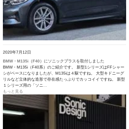
2020年7月12日
BMW・M135i（F40）にソニックプラスを取付しました
BMW・M135i（F40系）のご紹介です。 新型1シリーズはFFシャー
シがベースになりましたが、M135iは４駆ですね。 大型キドニーグ
リルなど立体的な造形で存在感たっぷりでカッコイイですね。 新型
１シリーズ用の「ソニ…
もっと見る