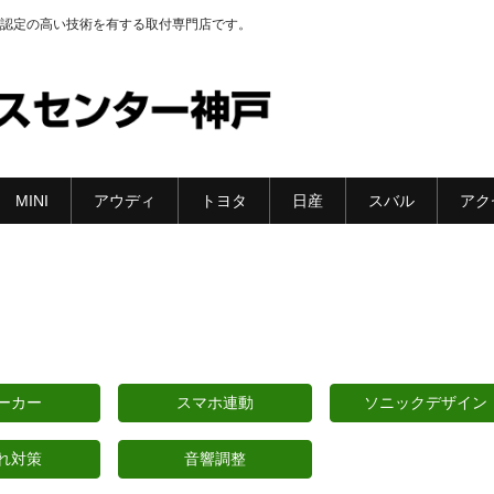
認定の高い技術を有する取付専門店です。
MINI
アウディ
トヨタ
日産
スバル
アク
ーカー
スマホ連動
ソニックデザイン
れ対策
音響調整