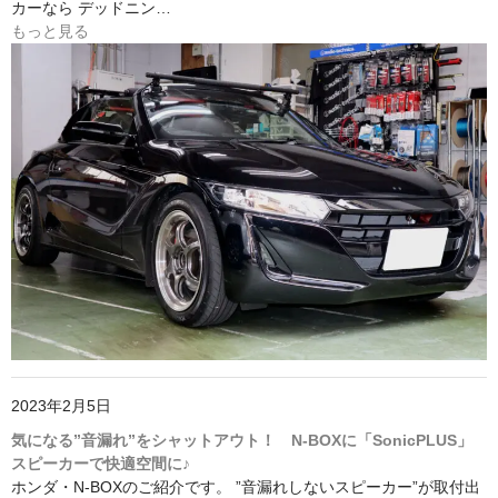
カーなら デッドニン…
もっと見る
2023年2月5日
気になる”音漏れ”をシャットアウト！ N-BOXに「SonicPLUS」
スピーカーで快適空間に♪
ホンダ・N-BOXのご紹介です。 ”音漏れしないスピーカー”が取付出