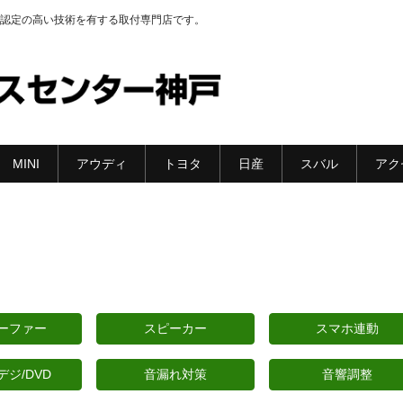
認定の高い技術を有する取付専門店です。
MINI
アウディ
トヨタ
日産
スバル
アク
ーファー
スピーカー
スマホ連動
デジ/DVD
音漏れ対策
音響調整