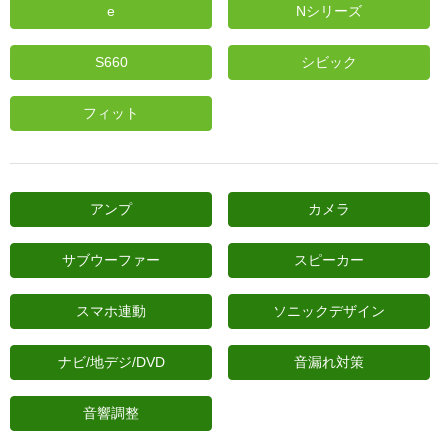
e
Nシリーズ
日産
S660
シビック
スバル
アクセス
フィット
お問い合わせ
アンプ
カメラ
サブウーファー
スピーカー
スマホ連動
ソニックデザイン
ナビ/地デジ/DVD
音漏れ対策
音響調整