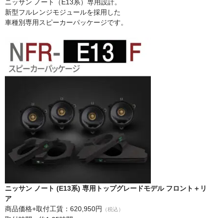
ニッサン ノート（E13系）専用設計。
新型フルレンジモジュールを採用した
日産
車種別専用スピーカーパッケージです。
スバル
アクセス
お問い合わせ
ニッサン ノート (E13系) 専用トップグレードモデル フロント＋リ
ア
商品価格+取付工賃：620,950円
（税込）