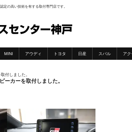
認定の高い技術を有する取付専門店です。
MINI
アウディ
トヨタ
日産
スバル
アク
ーを取付しました。
」スピーカーを取付しました。