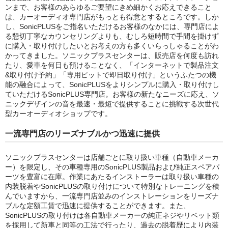
ンまで、お客様のあらゆるご要望にきめ細かくお応えできること
は、カーオーディオ専門店がもっとも得意とするところです。しか
し、SonicPLUSをご指名いただけるお客様のなかには、専門店によ
る懇切丁寧なカウンセリングよりも、むしろ短時間で手間を掛けず
に購入・取り付けしたいとお考えの方も多くいらっしゃることがわ
かってきました。ソニックプラスセンターは、販売店を何度も訪れ
たり、愛車を何日も預けることなく、「インターネットで製品注文
&取り付け予約」「専用ピットで即日取り付け」というふたつの機
能の融合によって、SonicPLUSをよりシンプルに購入・取り付けし
ていただけるSonicPLUS専門店。お客様の新たなニーズに応え、ソ
ニックデザインの音を最速・最短で提供することに挑戦する次世代
型カーオーディオショップです。
一流専門店のリーズナブルかつ迅速に提供
ソニックプラスセンターは店舗ごとに取り扱い車種（自動車メーカ
ー）を限定し、その車種専用のSonicPLUS製品および純正スペアパ
ーツを豊富に在庫。作業にあたるインストーラーは取り扱い車種の
内装脱着やSonicPLUSの取り付けについて特別なトレーニングを積
んでいますから、一流専門店並みのインストレーションをリーズナ
ブルな定額工賃で迅速に提供することができます。また、
SonicPLUSの取り付けは各自動車メーカーの純正ネジやリベット類
を採用して新車と同等の工法で行ったり、過去の脱着歴により内装