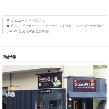
ジムニーノマド
スズキ
ETC
スピーカー
ソニックデザイン
ドラレコ/レーダー
ナビ/地デ
ジ/DVD
音漏れ対策
音響調整
店舗情報