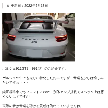
更新日：
2022年9月18日
日産
スバル
アクセス
お問い合わせ
ポルシェ911GT3（991型）のご紹介です。
ポルシェの中でも走りに特化したお車ですが 音楽も少しは愉しみ
たいですね・・・
純正標準車でもフロント３WAY、別体アンプ搭載でスペック上は悪
くないはずですが
実際の音は音楽を聴ける質感は備わっていませんね。