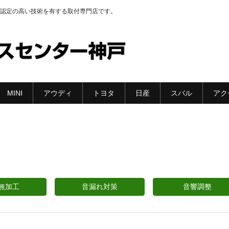
認定の高い技術を有する取付専門店です。
MINI
アウディ
トヨタ
日産
スバル
アク
無加工
音漏れ対策
音響調整