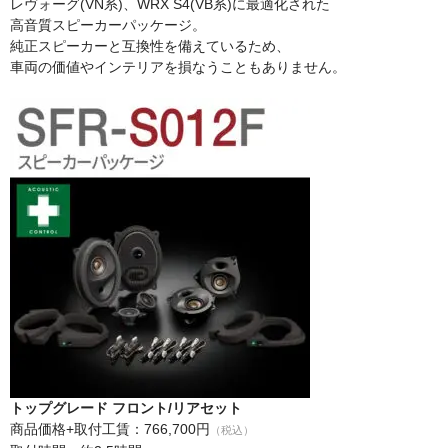
レヴォーグ(VN系)、WRX S4(VB系)に最適化された
高音質スピーカーパッケージ。
日産
純正スピーカーと互換性を備えているため、
車両の価値やインテリアを損なうこともありません。
スバル
アクセス
お問い合わせ
トップグレード フロント/リアセット
商品価格+取付工賃：766,700円
（税込）