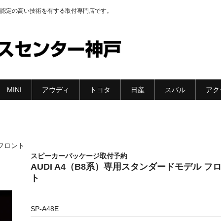
認定の高い技術を有する取付専門店です。
MINI
アウディ
トヨタ
日産
スバル
アク
 フロント
スピーカーパッケージ取付予約
AUDI A4（B8系）専用スタンダードモデル フ
ト
SP-A48E