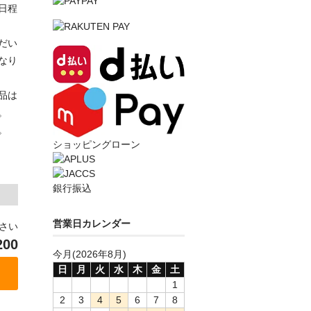
日程
だい
なり
品は
。
。
ショッピングローン
銀行振込
営業日カレンダー
ださい
200
今月(2026年8月)
日
月
火
水
木
金
土
1
2
3
4
5
6
7
8