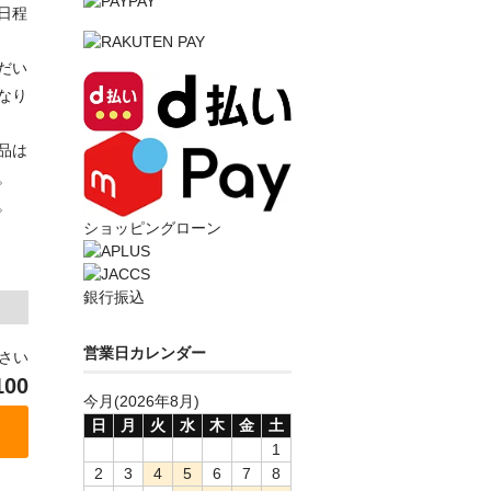
日程
だい
なり
品は
。
。
ショッピングローン
銀行振込
営業日カレンダー
ださい
100
今月(2026年8月)
日
月
火
水
木
金
土
1
2
3
4
5
6
7
8