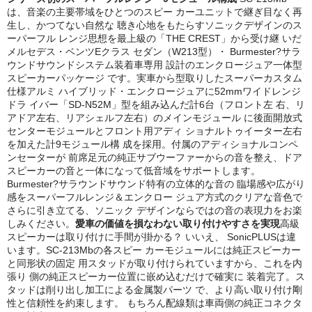
は、音楽の主要帯域をひとつのスピー カーユニットで継ぎ目なく再
生し、かつてない自然な 聴き心地をもたらすソニックデザインのス
ーパーフル レンジ思想を最上級の「THE CREST」から受け継 いだ
メルセデス・ベンツEクラス セダン（W213型）・ Burmester?サラ
ウンドサウンドシステム装着車専用 設計のエンクロージュア一体型
スピーカーパッケージ です。実車から型取りしたスーパーカスタム
仕様アルミ ハイブリッド・エンクロージュアに52mmワイドレンジ
ドラ イバー「SD-N52M」型を組み込んだ計6台（フロント左 右、リ
アドア左右、リアシェルフ左右）のメインモジュール に後面開放式
センターモジュールとフロント用アディ ショナルトゥイーター左右
を加えた計9モジュール構 成を採用。付属のアディショナルコンペ
ンセーターが 前席足元の純正サブウーファーからの音を整え、ドア
スピーカーの音と一体になって低音域をサポートします。
Burmester?サラウンドサウンド特有の立体的な音の 臨場感や広がり
感をスーパーフルレンジ＆エンクロー ジュア方式のクリアな音色で
さらに引き立てる、ソニック デザインならではの音の表現力をお楽
しみください。
愛車の価値を損なわない取り付けやすさを実現
高級
スピーカーは取り付けに手間が掛かる？ いいえ、 SonicPLUSは違
います。SC-213Mbの各スピー カーモジュールには純正スピーカー
と同形状の固定 用スタッドが取り付けられていますから、これを内
張り 側の純正スピーカー位置に嵌め込むだけで確実に 装着完了。ス
タッドは削り出し加工による金属製パーツ で、より高い取り付け剛
性と信頼性を約束します。 もちろん配線類は車両側の純正コネクタ