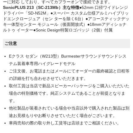
ーに対応 しており、すべてカプラーオンで接続できます。
SonicPLUS 213（SC-213Mb）主な特徴
●52mm 口径ワイドレンジ
ドライバー「SD-N52M」●スーパー カスタム仕様アルミハイブリッ
ドエンクロージュア（セン ターを除く6台）●アコースティックデッ
キ一体型センター モジュール（後面開放式）●18mmアディショナ
ルトゥ イーター●Sonic Design特製ロゴバッジ（2個）付属
ご注意
Eクラス セダン（W213型）Burmesterサラウンドサウンドシス
テム装着車専用ハイグレードモデル
ご注文後、お電話またはメールにてオーダーの最終確認と日程等
の詳細を打ち合わせさせていただきます。
取付工賃は当店で新品スピーカーパッケージをご購入いただいた
場合の特別価格です。純正システムであることが前提となりま
す。
他社製品が装着されている場合や当店以外で購入された製品は別
途お見積もりやお断りさせていただく場合がございます。
車両売却の際の取り外し工賃等は店頭までご相談ください。