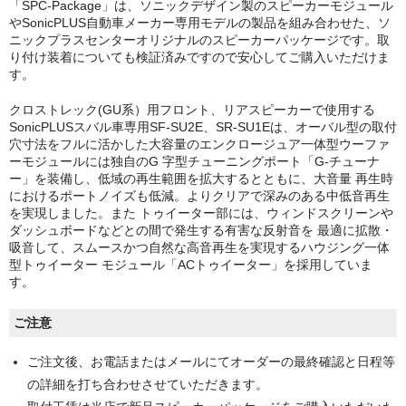
「SPC-Package」は、ソニックデザイン製のスピーカーモジュール
やSonicPLUS自動車メーカー専用モデルの製品を組み合わせた、ソ
ニックプラスセンターオリジナルのスピーカーパッケージです。取
り付け装着についても検証済みですので安心してご購入いただけま
す。
クロストレック(GU系）用フロント、リアスピーカーで使用する
SonicPLUSスバル車専用SF-SU2E、SR-SU1Eは、オーバル型の取付
穴寸法をフルに活かした大容量のエンクロージュア一体型ウーファ
ーモジュールには独自のG 字型チューニングポート「G-チューナ
ー」を装備し、低域の再生範囲を拡大するとともに、大音量 再生時
におけるポートノイズも低減。よりクリアで深みのある中低音再生
を実現しました。また トゥイーター部には、ウィンドスクリーンや
ダッシュボードなどとの間で発生する有害な反射音を 最適に拡散・
吸音して、スムースかつ自然な高音再生を実現するハウジング一体
型トゥイーター モジュール「ACトゥイーター」を採用していま
す。
ご注意
ご注文後、お電話またはメールにてオーダーの最終確認と日程等
の詳細を打ち合わせさせていただきます。