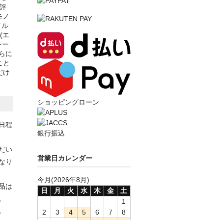
評
モノ
イル
(エ
レー
らに
こと
だけ
ショッピングローン
日程
銀行振込
だい
営業日カレンダー
なり
今月(2026年8月)
品は
日
月
火
水
木
金
土
。
1
。
2
3
4
5
6
7
8