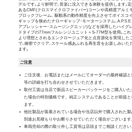
デルです｡より鮮明で､音楽に没入できる体験を提供します｡定
あるCMF(クロスマイクロファイバー)コーンや高精度アルミ
ブロックフレーム､ 駆動系の動作精度を向上させてボイスコ
ギャップを狭めたナローギャップ･モーターシステム､A.P.S.E.
アプレッシャー･スムージングエッジ)などを採用したハイグ
ドタイプの77mmフルレンジユニット＝S-77M型を使用｡これ
より理想とされるエンクロージュア化と点音源化を実現した
で､緻密でクリア､スケール感あふれる再生音をお楽しみいた
ます｡
ご注意
ご注文後、お電話またはメールにてオーダーの最終確認と
等の詳細を打ち合わせさせていただきます。
取付工賃は当店で新品スピーカーパッケージをご購入いた
た場合の特別価格です。純正システムであることが前提と
ます。
他社製品が装着されている場合や当店以外で購入された製
別途お見積もりやお断りさせていただく場合がございます
車両売却の際の取り外し工賃等は店頭までご相談ください