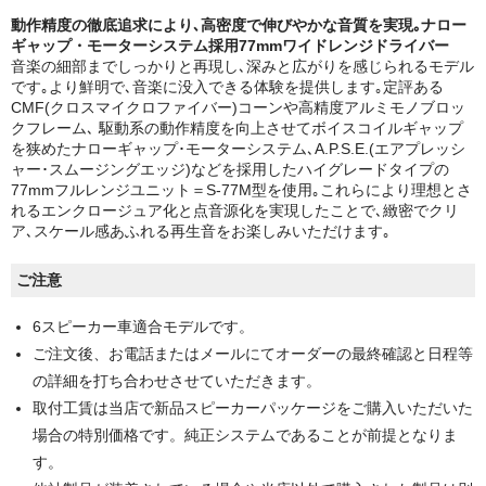
動作精度の徹底追求により､高密度で伸びやかな音質を実現｡ナロー
ギャップ・モーターシステム採用77mmワイドレンジドライバー
音楽の細部までしっかりと再現し､深みと広がりを感じられるモデル
です｡より鮮明で､音楽に没入できる体験を提供します｡定評ある
CMF(クロスマイクロファイバー)コーンや高精度アルミモノブロッ
クフレーム､ 駆動系の動作精度を向上させてボイスコイルギャップ
を狭めたナローギャップ･モーターシステム､A.P.S.E.(エアプレッシ
ャー･スムージングエッジ)などを採用したハイグレードタイプの
77mmフルレンジユニット＝S-77M型を使用｡これらにより理想とさ
れるエンクロージュア化と点音源化を実現したことで､緻密でクリ
ア､スケール感あふれる再生音をお楽しみいただけます｡
ご注意
6スピーカー車適合モデルです。
ご注文後、お電話またはメールにてオーダーの最終確認と日程等
の詳細を打ち合わせさせていただきます。
取付工賃は当店で新品スピーカーパッケージをご購入いただいた
場合の特別価格です。純正システムであることが前提となりま
す。