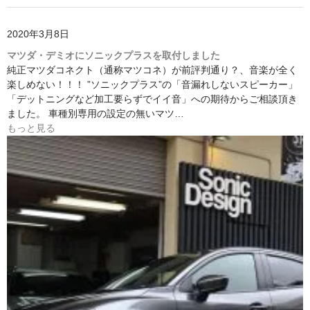
日産
2020年3月8日
スバル
マツダ・デミオにソニックプラスを取付しました
純正マツダコネクト（通称マツコネ）が前評判通り？、音楽が全く
アクセス
楽しめない！！！ ”ソニックプラス”の「音漏れしないスピーカー」
「デットニングなど加工要らずでイイ音」への期待からご相談頂き
お問い合わせ
ました。 車種別専用の設定の無いマツ…
もっと見る