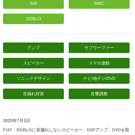
500
500C
日産
DOBLO
スバル
アクセス
お問い合わせ
アンプ
サブウーファー
スピーカー
スマホ連動
ソニックデザイン
ナビ/地デジ/DVD
音漏れ対策
音響調整
2025年7月1日
FIAT・DOBLOに音漏れしないスピーカー、DSPアンプ、DVDを取