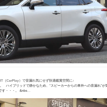
T（CarPlay）で音漏れ気にせず快適鑑賞空間に♪
介です。 ハイブリッドで静かなため、“スピーカーからの車外への音漏れ”が
す・・・。 &nbs…