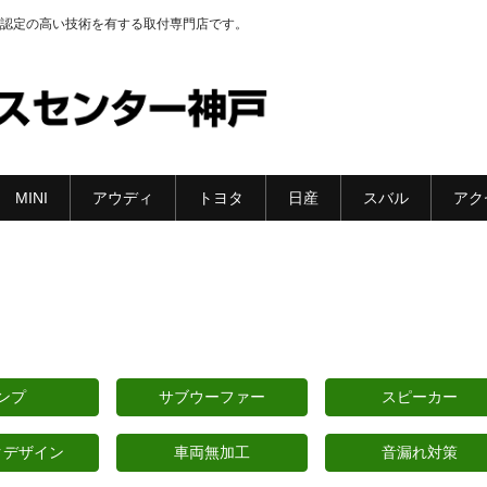
認定の高い技術を有する取付専門店です。
MINI
アウディ
トヨタ
日産
スバル
アク
ンプ
サブウーファー
スピーカー
クデザイン
車両無加工
音漏れ対策