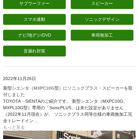
サブウーファー
スピーカー
日産
スマホ連動
ソニックデザイン
スバル
アクセス
ナビ/地デジ/DVD
車両無加工
お問い合わせ
音漏れ対策
2022年11月26日
新型シエンタ（MXPC10G型）にソニックプラス・スピーカーを取
付しました
TOYOTA・SIENTAのご紹介です。 新型シエンタ（MXPC10G、
MXPL10G型）専用の「SonicPLUS」は未だ設定がありません
（2022年11月現在）が、 ソニックプラス同等仕様の車両無加工完
全トレードイン…
もっと見る