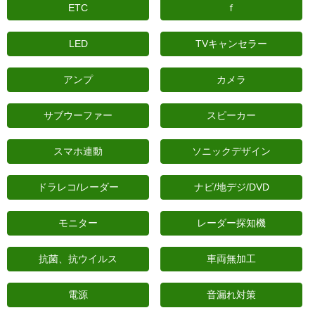
ETC
ｆ
日産
LED
TVキャンセラー
スバル
アクセス
アンプ
カメラ
お問い合わせ
サブウーファー
スピーカー
スマホ連動
ソニックデザイン
ドラレコ/レーダー
ナビ/地デジ/DVD
モニター
レーダー探知機
抗菌、抗ウイルス
車両無加工
電源
音漏れ対策