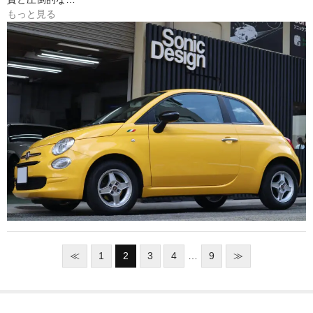
もっと見る
≪
1
2
3
4
…
9
≫