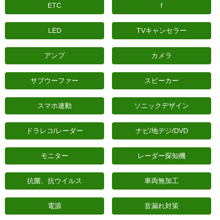
ETC
ｆ
日産
LED
TVキャンセラー
スバル
アクセス
アンプ
カメラ
お問い合わせ
サブウーファー
スピーカー
スマホ連動
ソニックデザイン
ドラレコ/レーダー
ナビ/地デジ/DVD
モニター
レーダー探知機
抗菌、抗ウイルス
車両無加工
電源
音漏れ対策