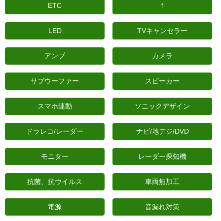
ETC
ｆ
日産
LED
TVキャンセラー
スバル
アクセス
アンプ
カメラ
お問い合わせ
サブウーファー
スピーカー
スマホ連動
ソニックデザイン
ドラレコ/レーダー
ナビ/地デジ/DVD
モニター
レーダー探知機
抗菌、抗ウイルス
車両無加工
電源
音漏れ対策